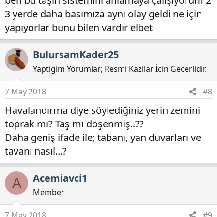
ben bu taşın sistemini anlamaya çalışıyorum 2
3 yerde daha basımıza aynı olay geldi ne için
yapıyorlar bunu bilen vardır elbet
BulursamKader25
Yaptigim Yorumlar; Resmi Kazilar İcin Gecerlidir.
7 May 2018
#8
Havalandırma diye söylediğiniz yerin zemini
toprak mı? Taş mı döşenmiş..??
Daha geniş ifade ile; tabanı, yan duvarları ve
tavanı nasıl...?
Acemiavci1
A
Member
7 May 2018
#9