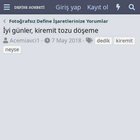
Giriş yap
Kayıt ol
Fotoğrafsız Define İşaretlerinize Yorumlar
İyi günler, kiremit tozu döşeme
K
B
E
Acemiavci1
7 May 2018
dedik
kiremit
o
a
t
neyse
n
ş
i
b
l
k
u
a
e
y
n
t
u
g
l
b
ı
e
a
ç
r
ş
t
l
a
a
r
t
i