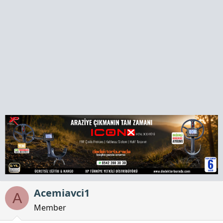
a
h
n
i
Acemiavci1
A
Member