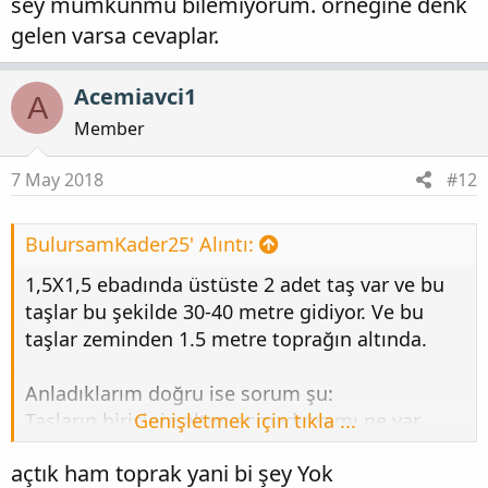
sey mumkunmu bilemiyorum. ornegine denk
gelen varsa cevaplar.
Acemiavci1
A
Member
7 May 2018
#12
BulursamKader25' Alıntı:
1,5X1,5 ebadında üstüste 2 adet taş var ve bu
taşlar bu şekilde 30-40 metre gidiyor. Ve bu
taşlar zeminden 1.5 metre toprağın altında.
Anladıklarım doğru ise sorum şu:
Taşların birisinin altını açmadınız mı ne var
Genişletmek için tıkla ...
diye..?
açtık ham toprak yani bi şey Yok