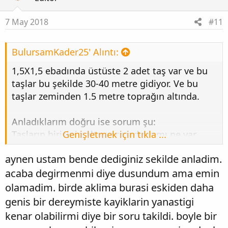
7 May 2018
#11
BulursamKader25' Alıntı:
1,5X1,5 ebadında üstüste 2 adet taş var ve bu
taşlar bu şekilde 30-40 metre gidiyor. Ve bu
taşlar zeminden 1.5 metre toprağın altında.
Anladıklarım doğru ise sorum şu:
Taşların birisinin altını açmadınız mı ne var
Genişletmek için tıkla ...
diye..?
aynen ustam bende dediginiz sekilde anladim.
acaba degirmenmi diye dusundum ama emin
olamadim. birde aklima burasi eskiden daha
genis bir dereymiste kayiklarin yanastigi
kenar olabilirmi diye bir soru takildi. boyle bir