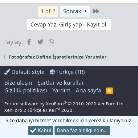
Son
1 of 2
Sonraki
Cevap Yaz. Giriş yap - Kayıt ol.
Facebook
Twitter
WhatsApp
Paylaş:
Fotoğrafsız Define İşaretlerinize Yorumlar
Default style
Türkçe (TR)
Bize ulaşın
Şartlar ve kurallar
Gizlilik politikası
Yardım
Ana sayfa
R
S
S
®
Forum software by XenForo
© 2010-2020 XenForo Ltd.
XenForo 2 Türkçe eTiKeT™ 2020
Size daha iyi hizmet verebilmek için çerez kullanıyoruz.
Kabul
Daha fazla bilgi edin…