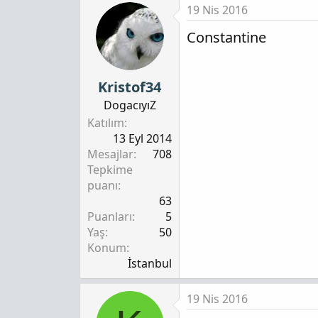
19 Nis 2016
Constantine
Kristof34
DogacıyıZ
Katılım
13 Eyl 2014
Mesajlar
708
Tepkime
puanı
63
Puanları
5
Yaş
50
Konum
İstanbul
19 Nis 2016