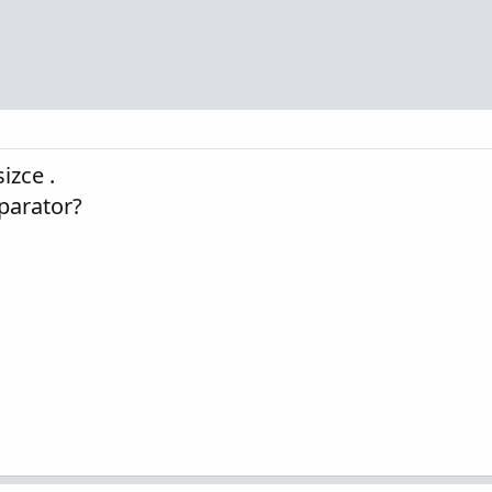
izce .
parator?