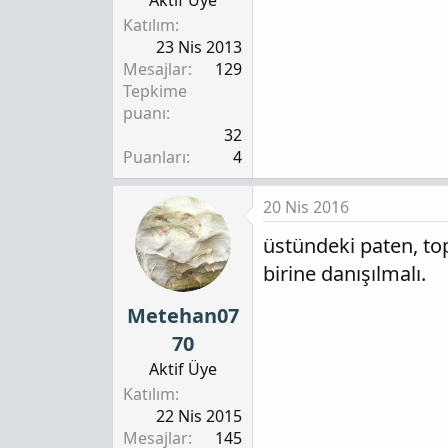
Aktif Üye
Katılım
23 Nis 2013
Mesajlar
129
Tepkime
puanı
32
Puanları
4
20 Nis 2016
üstündeki paten, to
birine danışılmalı.
Metehan07
70
Aktif Üye
Katılım
22 Nis 2015
Mesajlar
145