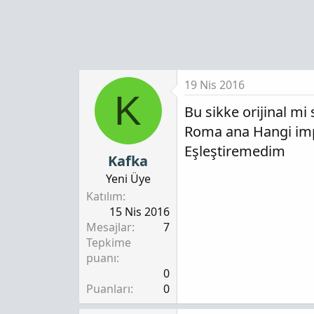
19 Nis 2016
K
Bu sikke orijinal mi s
Roma ana Hangi im
Eşleştiremedim
Kafka
Yeni Üye
Katılım
15 Nis 2016
Mesajlar
7
Tepkime
puanı
0
Puanları
0