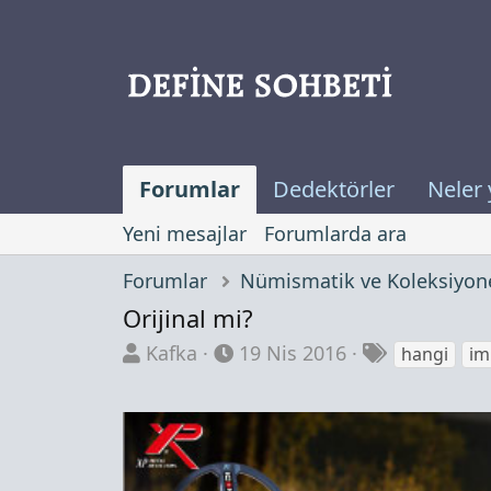
Forumlar
Dedektörler
Neler 
Yeni mesajlar
Forumlarda ara
Forumlar
Nümismatik ve Koleksiyone
Orijinal mi?
K
B
E
Kafka
19 Nis 2016
hangi
im
o
a
t
n
ş
i
b
l
k
u
a
e
y
n
t