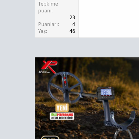
Tepkime
puanı
23
Puanları
4
Yaş
46