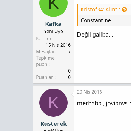
K
Kristof34' Alıntı:
Constantine
Kafka
Yeni Üye
Değil galiba...
Katılım
15 Nis 2016
Mesajlar
7
Tepkime
puanı
0
Puanları
0
20 Nis 2016
K
merhaba , jovianvs 
Kusterek