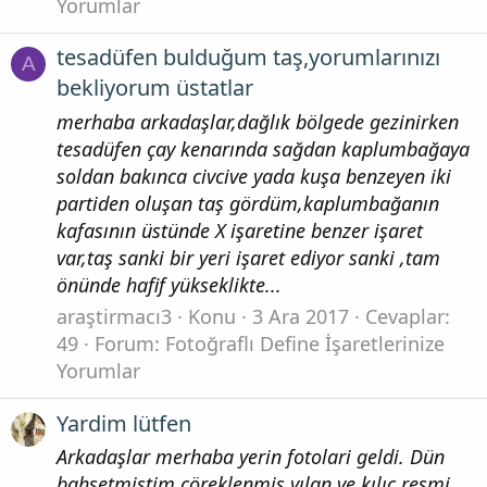
Yorumlar
tesadüfen bulduğum taş,yorumlarınızı
A
bekliyorum üstatlar
merhaba arkadaşlar,dağlık bölgede gezinirken
tesadüfen çay kenarında sağdan kaplumbağaya
soldan bakınca civcive yada kuşa benzeyen iki
partiden oluşan taş gördüm,kaplumbağanın
kafasının üstünde X işaretine benzer işaret
var,taş sanki bir yeri işaret ediyor sanki ,tam
önünde hafif yükseklikte...
araştirmacı3
Konu
3 Ara 2017
Cevaplar:
49
Forum:
Fotoğraflı Define İşaretlerinize
Yorumlar
Yardim lütfen
Arkadaşlar merhaba yerin fotolari geldi. Dün
bahsetmiştim çöreklenmiş yılan ve kılıç resmi