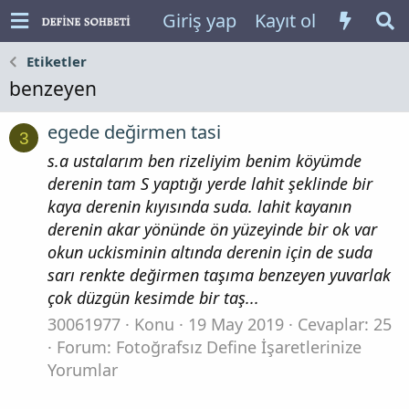
Giriş yap
Kayıt ol
Etiketler
benzeyen
egede değirmen tasi
3
s.a ustalarım ben rizeliyim benim köyümde
derenin tam S yaptığı yerde lahit şeklinde bir
kaya derenin kıyısında suda. lahit kayanın
derenin akar yönünde ön yüzeyinde bir ok var
okun uckisminin altında derenin için de suda
sarı renkte değirmen taşıma benzeyen yuvarlak
çok düzgün kesimde bir taş...
30061977
Konu
19 May 2019
Cevaplar: 25
Forum:
Fotoğrafsız Define İşaretlerinize
Yorumlar