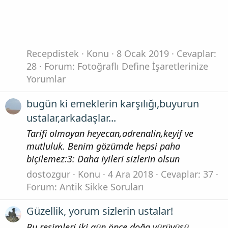
Recepdistek
Konu
8 Ocak 2019
Cevaplar:
28
Forum:
Fotoğraflı Define İşaretlerinize
Yorumlar
bugün ki emeklerin karşılığı,buyurun
ustalar,arkadaşlar...
Tarifi olmayan heyecan,adrenalin,keyif ve
mutluluk. Benim gözümde hepsi paha
biçilemez:3: Daha iyileri sizlerin olsun
dostozgur
Konu
4 Ara 2018
Cevaplar: 37
Forum:
Antik Sikke Soruları
Güzellik, yorum sizlerin ustalar!
Bu resimleri iki gün önce doğa yürüyüşü