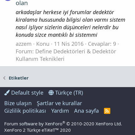
olan
arkadaşlar herkese iyi forumlar dedektör
kiralama hususunda bilgisi olan varmı sistem
nasıl işliyor sizlerin düşünceleri nelerdir bu
konuda sizce mantıklı bi sistemmi
azzem
Konu
11 Nis 2016
Cevaplar: 9
Forum:
Define Dedektörleri & Dedektör
Kullanım Teknikleri
Etiketler
Default style
Türkçe (TR)
Bize ulaşın
Şartlar ve kurallar
Gizlilik politikası
Yardım
Ana sayfa
R
S
S
®
Forum software by XenForo
© 2010-2020 XenForo Ltd.
XenForo 2 Türkçe eTiKeT™ 2020