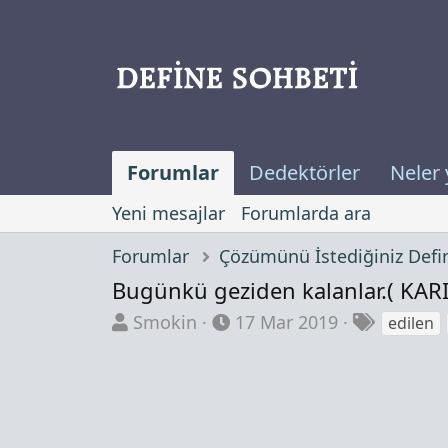
Forumlar
Dedektörler
Neler 
Yeni mesajlar
Forumlarda ara
Forumlar
Bugünkü geziden kalanlar.( KARI
K
B
E
Smokin
17 Mar 2019
edilen
o
a
t
n
ş
i
b
l
k
u
a
e
y
n
t