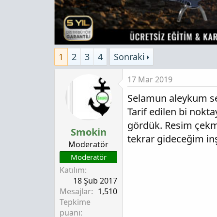
1
2
3
4
Sonraki
17 Mar 2019
Selamun aleykum sevg
Tarif edilen bi nokta
gördük. Resim çekm
Smokin
tekrar gideceğim in
Moderatör
Moderatör
Katılım
18 Şub 2017
Mesajlar
1,510
Tepkime
puanı