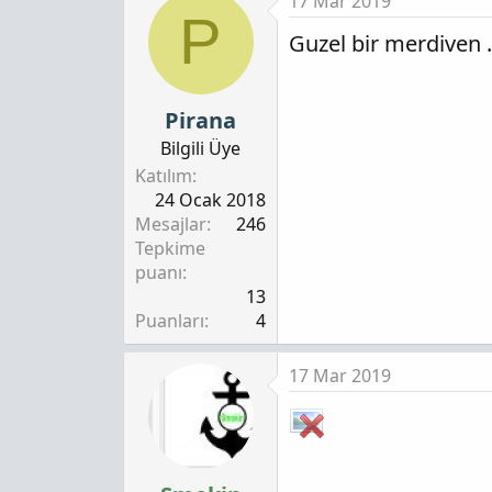
17 Mar 2019
P
Guzel bir merdiven .
Pirana
Bilgili Üye
Katılım
24 Ocak 2018
Mesajlar
246
Tepkime
puanı
13
Puanları
4
17 Mar 2019