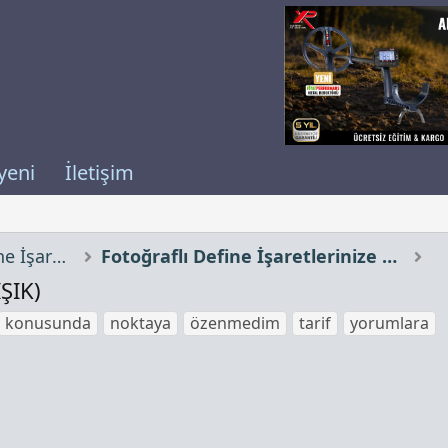
yeni
İletişim
Çözümünü İstediğiniz Define İşaretleri
Fotoğraflı Define İşaretlerinize Yorumlar
ŞIK)
konusunda
noktaya
özenmedim
tarif
yorumlara