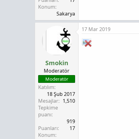
Puanları
17
Konum
Sakarya
17 Mar 2019
Smokin
Moderatör
Moderatör
Katılım
18 Şub 2017
Mesajlar
1,510
Tepkime
puanı
919
Puanları
17
Konum