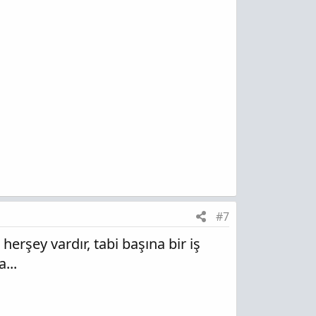
#7
erşey vardır, tabi başına bir iş
...