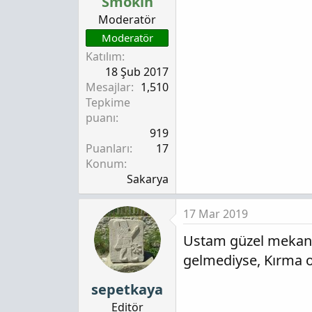
Smokin
Moderatör
Moderatör
Katılım
18 Şub 2017
Mesajlar
1,510
Tepkime
puanı
919
Puanları
17
Konum
Sakarya
17 Mar 2019
Ustam güzel mekan, S
gelmediyse, Kırma o
sepetkaya
Editör