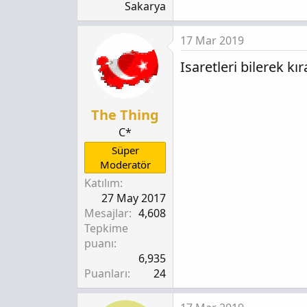
Sakarya
17 Mar 2019
Isaretleri bilerek kı
The Thing
C*
Süper
Moderatör
Katılım
27 May 2017
Mesajlar
4,608
Tepkime
puanı
6,935
Puanları
24