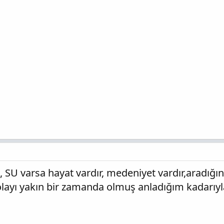
U varsa hayat vardır, medeniyet vardır,aradığın h
layı yakın bir zamanda olmuş anladığım kadarıyla