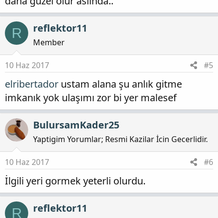
daha guzel olur aslinda..
reflektor11
R
Member
10 Haz 2017
#5
elribertador
ustam alana şu anlık gitme
imkanık yok ulaşımı zor bi yer malesef
BulursamKader25
Yaptigim Yorumlar; Resmi Kazilar İcin Gecerlidir.
10 Haz 2017
#6
İlgili yeri gormek yeterli olurdu.
reflektor11
R