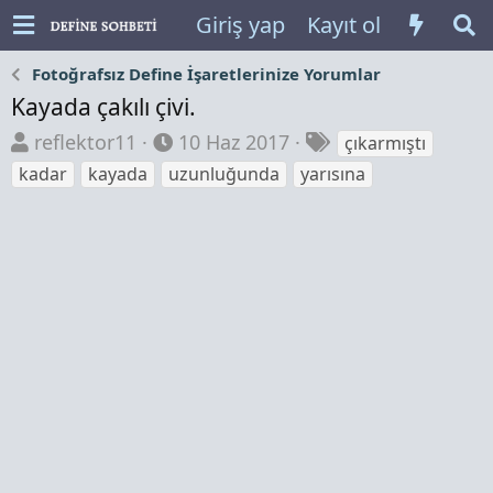
Giriş yap
Kayıt ol
Fotoğrafsız Define İşaretlerinize Yorumlar
Kayada çakılı çivi.
K
B
E
reflektor11
10 Haz 2017
çıkarmıştı
o
a
t
kadar
kayada
uzunluğunda
yarısına
n
ş
i
b
l
k
u
a
e
y
n
t
u
g
l
b
ı
e
a
ç
r
ş
t
l
a
a
r
t
i